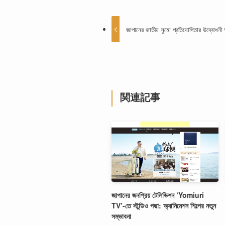
জাপানের জাতীয় সুমো প্রতিযোগিতার উদ্বোধনী অ্
関連記事
জাপানের জনপ্রিয় টেলিভিশন ‘Yomiuri
TV’-তে স্টুডিও পদ্মা: অ্যানিমেশন শিল্পের নতুন
সম্ভাবনা