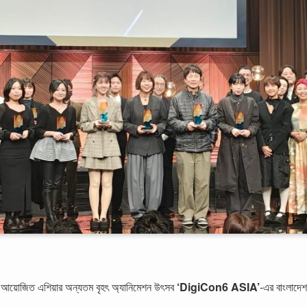
আয়োজিত এশিয়ার অন্যতম বৃহৎ অ্যানিমেশন উৎসব
‘DigiCon6 ASIA’
-এর বাংলাদেশ