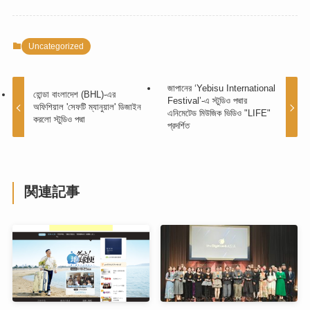
Uncategorized
জাপানের ‘Yebisu International
হোন্ডা বাংলাদেশ (BHL)-এর
Festival’-এ স্টুডিও পদ্মার
অফিশিয়াল 'সেফটি ম্যানুয়াল' ডিজাইন
এনিমেটেড মিউজিক ভিডিও "LIFE"
করলো স্টুডিও পদ্মা
প্রদর্শিত
関連記事